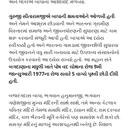
અને લોકોએ બાપાના આશીર્વાદ મેળવ્યા.
ગુરુજી સીતારામજીએ બાપાની ક્ષમતાઓને ઓળખી હતી
અને તેમને આશ્રમ છોડવાની અને ભારતના ગ્રામીણ
વિસ્તારમાં સમાજ અને જીવનધોરણની સુધારણા માટે કામ
શરૂ કરવાની મંજૂરી આપી હતી. બાપાએ આ ધ્યેય
સ્વીકાર્યો હતો અને ભારતના ગામડામાં જીવનશૈલી સુધારવા
અને જીવનને વધુ સારી બનાવવા માટે ઉપલબ્ધ સંસાધનોનો
ઉપયોગ કરવાનો આ ધ્યેય રાખ્યો હતો. આ મહાન સંતે
બગદાણાના મધુલી ખાતે પોષ વદ ચોથના રોજ 9મી
જાન્યુઆરી 1977ના રોજ સવારે 5 વાગ્યે પૃથ્વી છોડી દીધી
હતી.
બજરંગદાસ બાપા, ભગવાન હનુમાનજી, ભગવાન
ગણેશજીના મુખ્ય મંદિરની સાથે સાથે, તમે અન્ય કેટલાક
પવિત્ર મંદિરો તેમજ સમાધિ મંદિર, ધ્યાન મંદિર, રામ દરબાર
મંદિર, કાલ ભૈરવની મૂર્તિ વગેરેનો પણ સમાવેશ કરી શકો છો.
સમગ્ર મંદિરનું માળખું અરશપહનથી બનેલું છે. વિશાળ