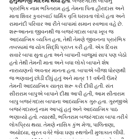
હનુમાનજી મંદિરમાં થયો હતો
. બજરંગદાસ બાપાનું
પ્રારંભિક નામ ભક્તિરામ હતું, તેમના પિતા હીરાદાસ અને
માતા શિવર કુવરબાઈ ધાર્મિક વૃત્તિ ધરાવતા લોકો હતા અને
રામાનંદી પરિવાર આ રીતે બાપામાં સમાન સ્વભાવ વહે છે.
શરૂઆતના જીવનથી જ બજરંગદાસ બાપા ખૂબ જ
આધ્યાત્મિક વ્યક્તિ હતા, તેથી તેમણે જીવનના પ્રારંભિક
તબક્કામાં જ યોગ સિદ્ધિ પ્રાપ્ત કરી હતી. એક દિવસ
સવારે બાપા સુતા હતા અને બાપાની બાજુમાં સાપ પણ બેઠો
હતો તેથી તેમની માતા અને બધા લોકો બાપાને શેષ
નારાયણનો અવતાર માનતા હતા. બાપાએ બીજા ધોરણથી
જ ભણવાનું છોડી દીધું હતું અને માત્ર 11 વર્ષની ઉંમરે
તેમની આધ્યાત્મિક યાત્રા શરૂ કરી દીધી હતી. સંત
સીરારામ બાપુએ બાપાને દીક્ષા આપી હતી, આમ સીતારામ
બાપુ બજરંગદાસ બાપાના આધ્યાત્મિક ગુરુ હતા. ગુરુજીએ
બજરંગદાસનું નામ આપ્યું હતું અને આધ્યાત્મિક પાઠ
ભણાવ્યો હતો. ત્યારથી, ભક્તિરામ બજરંગદાસ બાપા તરીકે
લોકપ્રિય થયા. તેમણે નાસિક કુંભ મેળા, પાલિતાણા,
અયોધ્યા, સુરત વગેરે જેવા ઘણા સ્થળોની મુલાકાત લીધી.