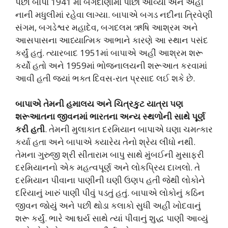
પછી બાપા 1941 માં બગદાણામાં પાછા આવ્યા અને અહીં
નાની મધુલીમાં રહેવા લાગ્યા. બાપાએ બગડ નદીના ત્રિવેણી
સંગમ, બગડેશ્વર મહાદેવ, બગદલમ ઋષિ આશ્રમ અને
આસપાસના આધ્યાત્મિક આભાને કારણે આ સ્થાન પસંદ
કર્યું હતું. ત્યારબાદ 1951માં બાપાએ અહીં આશ્રમ શરૂ
કર્યો હતો અને 1959માં ભોજનાલયની શરૂઆત કરવામાં
આવી હતી જ્યાં ભક્ત દિવસ-રાત પ્રસાદ લઈ શકે છે.
બાપાએ તેમની હમાલય અને ચિત્રકુટ યાત્રા પણ
શરૂઆતના જીવનમાં ભારતના અન્ય સ્થળોની સાથે પૂર્ણ
કરી હતી
. તેમની મુલાકાત દરમિયાન બાપાએ ઘણા ચમત્કાર
કર્યા હતા અને બાપાએ ક્યારેય તેનો શ્રેય લીધો નથી.
તેમના ગુરુજી શ્રી સીતારામ બાપુ સાથે મુંબઈની મુસાફરી
દરમિયાનનો એક મહત્વપૂર્ણ અને લોકપ્રિય દાખલો. તે
દરમિયાન પીવાના પાણીની ઘણી ઉણપ હતી જેથી લોકોને
દરિયાનું ખારું પાણી પીવું પડતું હતું. બાપાએ લોકોનું કઠિન
જીવન જોયું અને પછી થોડા કલાકો સુધી અહીં ખોદવાનું
શરૂ કર્યું. ભારે આશ્ચર્ય સાથે ત્યાં પીવાનું શુદ્ધ પાણી આવ્યું