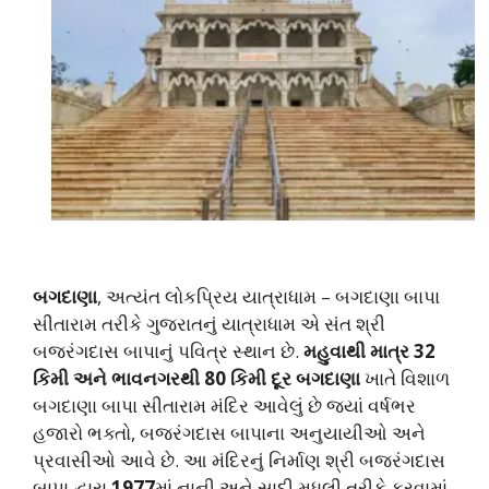
બગદાણા
, અત્યંત લોકપ્રિય યાત્રાધામ – બગદાણા બાપા
સીતારામ તરીકે ગુજરાતનું યાત્રાધામ એ સંત શ્રી
બજરંગદાસ બાપાનું પવિત્ર સ્થાન છે.
મહુવાથી માત્ર 32
કિમી અને ભાવનગરથી 80 કિમી દૂર બગદાણા
ખાતે વિશાળ
બગદાણા બાપા સીતારામ મંદિર આવેલું છે જ્યાં વર્ષભર
હજારો ભક્તો, બજરંગદાસ બાપાના અનુયાયીઓ અને
પ્રવાસીઓ આવે છે. આ મંદિરનું નિર્માણ શ્રી બજરંગદાસ
બાપા દ્વારા
1977
માં નાની અને સાદી મધુલી તરીકે કરવામાં