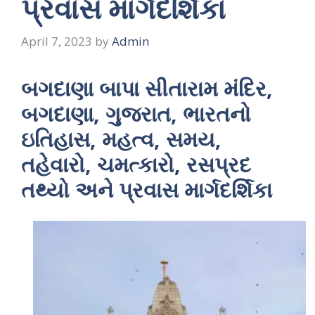
પ્રવાસ માર્ગદર્શિકા
April 7, 2023
by
Admin
બગદાણા બાપા સીતારામ મંદિર,
બગદાણા, ગુજરાત, ભારતનો
ઇતિહાસ, મહત્વ, સમય,
તહેવારો, ચમત્કારો, રસપ્રદ
તથ્યો અને પ્રવાસ માર્ગદર્શિકા