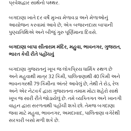
પ્રવેશદ્વાર સાથેનો પથ્થર.
બગદાણા ખાતે દર વર્ષે મુખ્ય મેળાવડા અને મેળાઓનું
આયોજન કરવામાં આવે છે, એક બજરનદાસ બાપાની
પુણ્યતિથિએ અને બીજું ગુરુ પૂર્ણિમાના દિવસે.
બગદાણા બાપા સીતારામ મંદિર, મહુવા, ભાવનગર, ગુજરાત,
ભારત કેવી રીતે પહોંચવું
બગદાણા ગુજરાતનું ખૂબ જ લોકપ્રિય ધાર્મિક સ્થળ છે
અને મહુવાથી માત્ર 32 કિમી, પાલિતાણાથી 40 કિમી અને
ભાવનગરથી 79 કિમીના અંતરે આવેલું છે, તેથી તે રોડ, રેલ
અને એર નેટવર્ક દ્વારા ગુજરાતના તમામ મોટા શહેરો સાથે
ખૂબ જ સારી રીતે જોડાયેલું છે. તમે વ્યક્તિગત અને ખાનગી
વાહન દ્વારા સરળતાથી પહોંચી શકો છો. તેમજ બગદાણા
જવા માટે મહુવા, ભાવનગર, અમદાવાદ, પાલિતાણા વગેરેથી
સરકારી બસો મળી શકે છે.