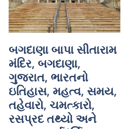
બગદાણા બાપા સીતારામ
મંદિર, બગદાણા,
ગુજરાત, ભારતનો
ઇતિહાસ, મહત્વ, સમય,
તહેવારો, ચમત્કારો,
રસપ્રદ તથ્યો અને