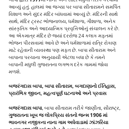
આવ્યું હતું. હાલમાં આ જગ્યા પર બાપા સીતારામને સમર્પિત
વિશાળ અને સુંદર મંદિર બાંધવામાં આવ્યું છે. મંદિરની સાથે
સાથે, મંદિર ટ્રસ્ટ ભોજનાલય, ધર્મશાળા, ગૌશાળા, અનેક
સાંસ્કૃતિક અને આધ્યાત્મિક પ્રવૃત્તિઓનું સંચાલન કરે છે.
આ એકમાત્ર મંદિર છે જ્યાં દરરોજ 24 કલાક મફતમાં
ભોજન પીરસવામાં આવે છે અને ધર્મશાળામાં રાત્રિ રોકાણ
માટે રહેવાની વ્યવસ્થા પણ મફત છે. બાપા સીતારામ અને
બાપાના પરચાના અનુયાયી એટલા બધા છે કે તમને
બાપાની મધુલી ગુજરાતના લગભગ દરેક ગામમાં જોવા
મળશે.
બજરંગદાસ બાપા, બાપા સીતારામ, બગદાણાનો ઈતિહાસ,
પ્રારંભિક જીવન, મહત્વપૂર્ણ ઘટનાઓ અને પ્રવાસ
બજરંગદાસ બાપા
, બાપા સીતારામ તરીકે જાણીતા, સૌરાષ્ટ્ર,
ગુજરાતના ખૂબ જ લોકપ્રિય સંતનો જન્મ 1906 માં
ભાવનગર નજીકના નાના ગામ અધેવાડામાં ઝાંઝરિયા