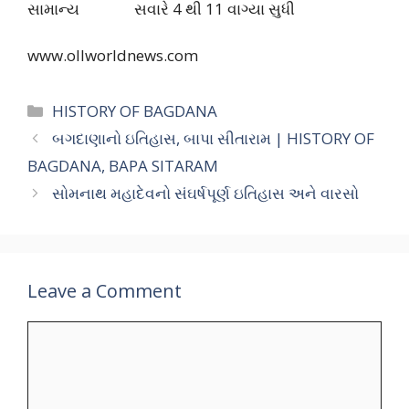
સામાન્ય સવારે 4 થી 11 વાગ્યા સુધી
www.ollworldnews.com
Categories
HISTORY OF BAGDANA
બગદાણાનો ઇતિહાસ, બાપા સીતારામ | HISTORY OF
BAGDANA, BAPA SITARAM
સોમનાથ મહાદેવનો સંઘર્ષપૂર્ણ ઇતિહાસ અને વારસો
Leave a Comment
Comment