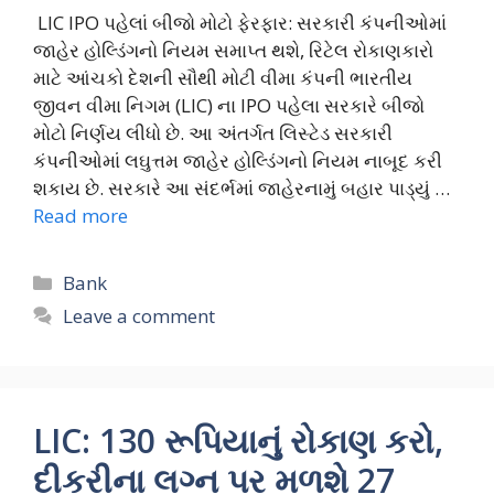
LIC IPO પહેલાં બીજો મોટો ફેરફાર: સરકારી કંપનીઓમાં
જાહેર હોલ્ડિંગનો નિયમ સમાપ્ત થશે, રિટેલ રોકાણકારો
માટે આંચકો દેશની સૌથી મોટી વીમા કંપની ભારતીય
જીવન વીમા નિગમ (LIC) ના IPO પહેલા સરકારે બીજો
મોટો નિર્ણય લીધો છે. આ અંતર્ગત લિસ્ટેડ સરકારી
કંપનીઓમાં લઘુત્તમ જાહેર હોલ્ડિંગનો નિયમ નાબૂદ કરી
શકાય છે. સરકારે આ સંદર્ભમાં જાહેરનામું બહાર પાડ્યું …
Read more
Categories
Bank
Leave a comment
LIC: 130 રૂપિયાનું રોકાણ કરો,
દીકરીના લગ્ન પર મળશે 27