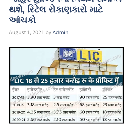
થશે, રિટેલ રોકાણકારો માટે
આંચકો
August 1, 2021
by
Admin