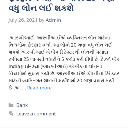
વધુ લોન લઈ શકશે
July 26, 2021
by
Admin
આરબીઆઈ: આરબીઆઈએ વ્યક્તિગત લોન માટેના
નિયમોમાં ફેરફાર કર્યા, આ લોકો 20 ગણા વધુ લોન લઈ
શકશે આરબીઆઈએ બેંક ડિરેક્ટરની લોનની મર્યાદા
રૂપિયા 25 લાખથી વધારીને 5 કરોડ કરી દીધી છે રિઝર્વ બેંક
Indiaફ ઇન્ડિયા (આરબીઆઈ) એ બેંકના લોનના
નિયમોમાં સુધારા કર્યા છે. આરબીઆઈએ કંપનીના ડિરેક્ટર
માટેની વ્યક્તિગત લોનની મર્યાદામાં 20 ગણો વધારો કર્યો
છે. આ …
Read more
Categories
Bank
Leave a comment