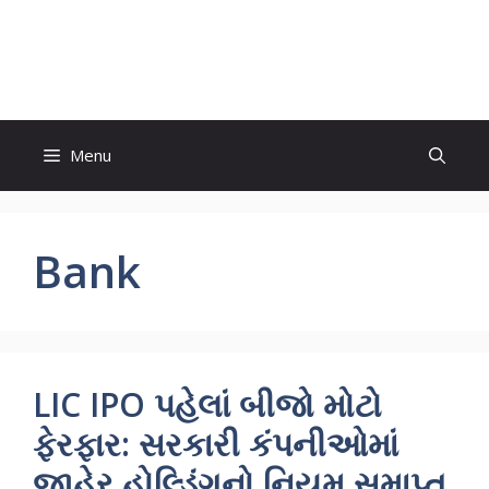
Skip
to
World News
content
Menu
Bank
LIC IPO પહેલાં બીજો મોટો
ફેરફાર: સરકારી કંપનીઓમાં
જાહેર હોલ્ડિંગનો નિયમ સમાપ્ત