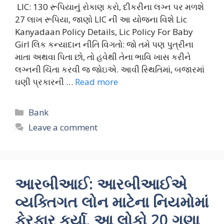
LIC: 130 રૂપિયાનું રોકાણ કરો, દીકરીના લગ્ન પર મળશે
27 લાખ રૂપિયા, જાણો LIC ની આ યોજના વિશે Lic
Kanyadaan Policy Details, Lic Policy For Baby
Girl લિક કન્યાદાન નીતિ વિગતો: જો તમે પણ પુત્રીના
માતા અથવા પિતા છો, તો હવેથી તેના ભાવિ ખાસ કરીને
લગ્નની ચિંતા કરવી જ જોઇએ. આવી સ્થિતિમાં, બજારમાં
ઘણી પ્રકારની …
Read more
Categories
Bank
Leave a comment
આરબીઆઈ: આરબીઆઈએ
વ્યક્તિગત લોન માટેના નિયમોમાં
ફેરફાર કર્યા, આ લોકો 20 ગણા