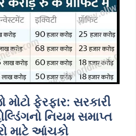
ો મોટો ફેરફાર: સરકારી
ોલ્ડિંગનો નિયમ સમાપ્ત
રો માટે આંચકો