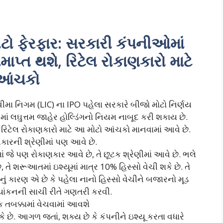
ટો ફેરફાર: સરકારી કંપનીઓમાં
ાપ્ત થશે, રિટેલ રોકાણકારો માટે
આંચકો
મા નિગમ (LIC) ના IPO પહેલા સરકારે બીજો મોટો નિર્ણય
ાં લઘુત્તમ જાહેર હોલ્ડિંગનો નિયમ નાબૂદ કરી શકાય છે.
છે. રિટેલ રોકાણકારો માટે આ મોટો આંચકો માનવામાં આવે છે.
ણકારની શ્રેણીમાં પણ આવે છે.
ાં જે પણ રોકાણકાર આવે છે, તે છૂટક શ્રેણીમાં આવે છે. ભલે
તે શરૂઆતમાં ઇશ્યૂમાં માત્ર 10% હિસ્સો વેચી શકે છે. તે
ળનું કારણ એ છે કે પહેલા નાનો હિસ્સો વેચીને બજારનો મૂડ
યાંકનની સાચી રીતે ગણતરી કરવી.
તબક્કામાં વેચવામાં આવશે
કે છે. આગળ જતાં, શક્ય છે કે કંપનીને ઇશ્યૂ કરતા વધારે