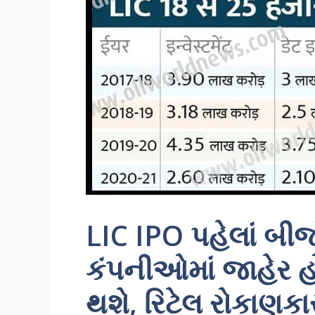
LIC IPO પહેલાં બીજ
કંપનીઓમાં જાહેર હ
થશે, રિટેલ રોકાણકા