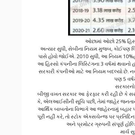
ઓછામાં ઓછો 25% હિસ્
અત્યાર સુધી, સેબીના નિયમ મુજબ, કોઈપણ લિ
પાસે હોવો જોઈએ. 2010 સુધી, આ નિયમ 10%હતો, 
આ હિસ્સો કંપનીના લિસ્ટિંગના 3 વર્ષમાં થવાનો હ
સરકારી કંપનીઓ માટે આ નિયમ બદલ્યો છે. નવા નિય
પણ 5 વર્ષમા
સરકારનો
બીજી વખત સરકાર આ ફેરફાર કરી રહી છે કે 
કે, એલઆઈસીની સૂચિ પછી, તેમાં જાહેર જનતાન
આર્થિક બાબતોના વિભાગે આ જાહેરનામું બહાર પાડ
પૂરી નહીં કરે, તો સ્ટોક એક્સચેન્જ પર પ્રતિદ
અને પ્રમોટર ગ્રુપની સંપૂર્ણ હોલ્
માર્ચ સ