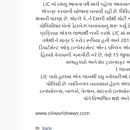
LIC નો ઇશ્યૂ આવતા વર્ષે માર્ચ પહેલા આવવ
એકત્ર કરવાની યોજના બનાવી રહી છે. લિસ્ટિં
થવાની ધારણા છે. એટલે કે, તે દેશની સૌથી મોટી
પોલિસીધારકોનો ડેટાબેઝ બનાવવાનું શરૂ કર્યું
પ્રક્રિયા એકલ લાભાર્થી નક્કી કરશે. LIC માં સ
વર્ષથી તે માત્ર 5 કરોડ રૂપિયા હતી અને 201
ડિપાર્ટમેન્ટ ઓફ ઇન્વેસ્ટમેન્ટ એન્ડ પબ્લિ
હિસ્સો વેચવાની કામગીરી કરે છે, તેણે 15 જ
સલાહકારો અને શેર ટ્રાન્સફર 
1 લાખથ
LIC પાસે હાલમાં એક લાખથી વધુ કર્મચારીઓ 
પોલિસી છે. વ્યક્તિગત વ્યવસાય હેઠળ એલઆ
ઇન્શ્યોરન્સ, બાળકો, પેન્શન, માઇક્રો ઇન્શ્યોર
પોતે વિભાજિત થશે અને
www.ollworldnews.com
Categories
Bank