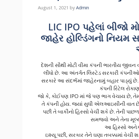
August 1, 2021
by
Admin
LIC IPO પહેલાં બીજો મો
જાહેર હોલ્ડિંગનો નિયમ સમ
દેશની સૌથી મોટી વીમા કંપની ભારતીય જીવન વી
લીધો છે. આ અંતર્ગત લિસ્ટેડ સરકારી કંપનીઓમ
સરકારે આ સંદર્ભમાં જાહેરનામું બહાર પાડ્યું 
કંપની રિટેલ રોકા
જો કે, કોઈપણ IPO માં જે પણ ભાગ વેચાય છે, તેમ
તે કંપની હોય. જ્યાં સુધી એલઆઇસીની વાત છે, 
પછી તે બાકીનો હિસ્સો વેચી શકે છે. તેની પાછ
સમજવો અને તેના મૂલ્
આ હિસ્સો અનેક 
ઇશ્યૂ પછી, સરકાર તેને ઘણા તબક્કામાં વેચી શ