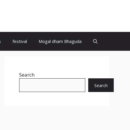
s
festival
Mogal dham Bhaguda
Search
Search