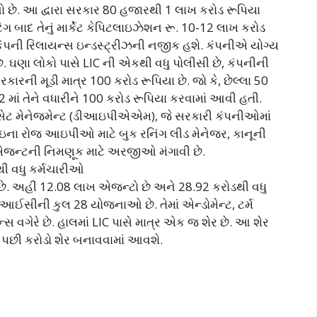
ાનો છે. આ દ્વારા સરકાર 80 હજારથી 1 લાખ કરોડ રૂપિયા
ગ બાદ તેનું માર્કેટ કેપિટલાઇઝેશન રૂ. 10-12 લાખ કરોડ
 કંપની રિલાયન્સ ઇન્ડસ્ટ્રીઝની નજીક હશે. કંપનીએ યોગ્ય
 છે. ઘણા લોકો પાસે LIC ની એકથી વધુ પોલીસી છે, કંપનીની
રકારની મૂડી માત્ર 100 કરોડ રૂપિયા છે. જો કે, છેલ્લા 50
2 માં તેને વધારીને 100 કરોડ રૂપિયા કરવામાં આવી હતી.
ક એસેટ મેનેજમેન્ટ (ડીઆઇપીએએમ), જે સરકારી કંપનીઓમાં
ુલાઇના રોજ આઇપીઓ માટે બુક રનિંગ લીડ મેનેજર, કાનૂની
એજન્ટની નિમણૂક માટે અરજીઓ મંગાવી છે.
ી વધુ કર્મચારીઓ
છે. અહીં 12.08 લાખ એજન્ટો છે અને 28.92 કરોડથી વધુ
ઈસીની કુલ 28 યોજનાઓ છે. તેમાં એન્ડોમેન્ટ, ટર્મ
ન્સ વગેરે છે. હાલમાં LIC પાસે માત્ર એક જ શેર છે. આ શેર
 પછી કરોડો શેર બનાવવામાં આવશે.