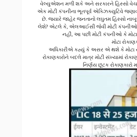
વેલ્યુએશન મળી શકે અને સરકારને હિસ્સો વેચવા
એક મોટી કંપનીના ભૂતપૂર્વ એક્ઝિક્યુટિવે જણાવ્
છે. જ્યારે જાહેર જનતાનો લઘુતમ હિસ્સો નાબૂદ 
લેશે? એટલે કે, એલઆઈસી જેવી મોટી કંપનીઓમાં 
નહીં, આ પછી મોટી કંપનીઓ કે મોટ
મોટા રોકાણક
અધિકારીએ કહ્યું કે અસર એ થશે કે મોટા
રોકાણકારોને બદલે માત્ર મોટી સંખ્યામાં રોક
નિર્ણય છૂટક રોકાણકારો મ